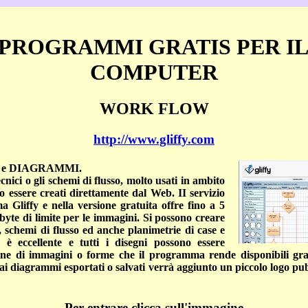
 PROGRAMMI GRATIS PER I
COMPUTER
WORK FLOW
http://www.gliffy.com
e DIAGRAMMI.
cnici o gli schemi di flusso, molto usati in ambito
o essere creati direttamente dal Web. II servizio
ma Gliffy e nella versione gratuita offre fino a 5
te di limite per le immagini. Si possono creare
chemi di flusso ed anche planimetrie di case e
tà è eccellente e tutti i disegni possono essere
cine di immagini o forme che il programma rende disponibili gra
 ai diagrammi esportati o salvati verrà aggiunto un piccolo logo pub
Per entrare clicca sull'immagine