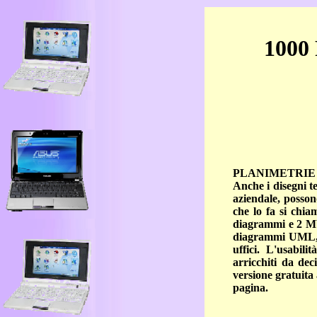
1000
PLANIMETRIE 
Anche i disegni te
aziendale, posson
che lo fa si chia
diagrammi e 2 Mby
diagrammi UML, s
uffici. L'usabili
arricchiti da de
versione gratuita
pagina.