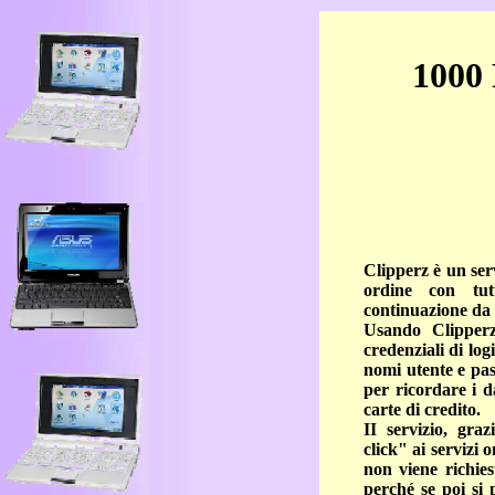
1000
Clipperz è un ser
ordine con tut
continuazione da tu
Usando Clipperz
credenziali di log
nomi utente e pas
per ricordare i d
carte di credito.
II servizio, gra
click" ai servizi
non viene richies
perché se poi si