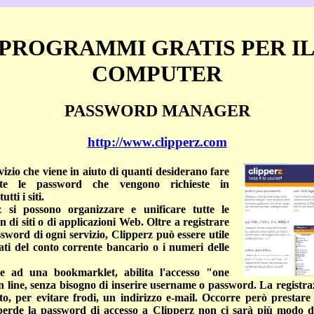
 PROGRAMMI GRATIS PER I
COMPUTER
PASSWORD MANAGER
http://www.clipperz.com
vizio che viene in aiuto di quanti desiderano fare
te le password che vengono richieste in
tti i siti.
 si possono organizzare e unificare tutte le
in di siti o di applicazioni Web. Oltre a registrare
sword di ogni servizio, Clipperz può essere utile
ati del conto corrente bancario o i numeri delle
zie ad una bookmarklet, abilita l'accesso "one
 on line, senza bisogno di inserire username o password. La registr
to, per evitare frodi, un indirizzo e-mail. Occorre però prestare
 perde la password di accesso a Clipperz non ci sarà più modo di