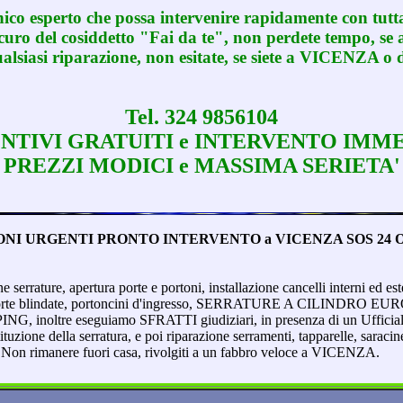
ico esperto che possa intervenire rapidamente con tutt
icuro del cosiddetto "Fai da te", non perdete tempo, se a
alsiasi riparazione, non esitate, se siete a VICENZA o d
Tel. 324 9856104
NTIVI GRATUITI e INTERVENTO IMM
PREZZI MODICI e MASSIMA SERIETA'
NI URGENTI PRONTO INTERVENTO a VICENZA SOS 24 OR
errature, apertura porte e portoni, installazione cancelli interni ed es
rte, porte blindate, portoncini d'ingresso, SERRATURE A CILINDR
oltre eseguiamo SFRATTI giudiziari, in presenza di un Ufficiale 
tituzione della serratura, e poi riparazione serramenti, tapparelle, sarac
.. Non rimanere fuori casa, rivolgiti a un fabbro veloce a VICENZA.