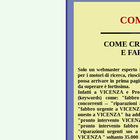
COM
COME CRE
E FA
Solo un webmaster esperto in
per i motori di ricerca, riusc
possa arrivare in prima pagi
da superare è fortissima.
Infatti a VICENZA e Pro
(keywords) come: "fabb
concorrenti -- "riparazio
"fabbro urgente a VICENZA
onesto a VICENZA" ha addiri
"pronto intervento VICENZ
"pronto intervento fabbr
"riparazioni urgenti sos
VICENZA " soltanto 35.000 -