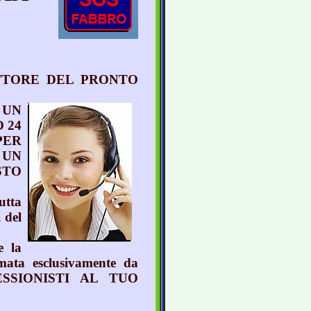
TTORE DEL PRONTO
 UN
 24
PER
 UN
STO
utta
 del
e la
mata esclusivamente da
ESSIONISTI AL TUO