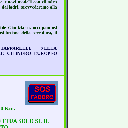
dei nuovi modelli con cilindro
e dai ladri, provvederemo alla
iale Giudiziario, occupandosi
stituzione della serratura, il
 TAPPARELLE - NELLA
RE CILINDRO EUROPEO
50 Km.
EFFETTUA SOLO SE IL
ATO