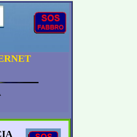
TERNET
A
CIA