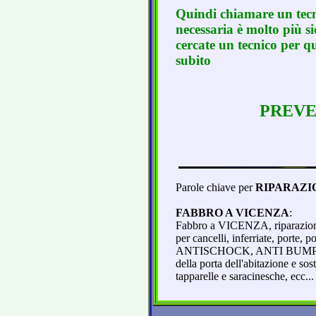
Quindi chiamare un tecn
necessaria è molto più s
cercate un tecnico per qu
subito
PREVE
Parole chiave per
RIPARAZIO
FABBRO A VICENZA
:
Fabbro a VICENZA, riparazione s
per cancelli, inferriate, po
ANTISCHOCK, ANTI BUMPING, in
della porta dell'abitazione e sos
tapparelle e saracinesche, ecc.