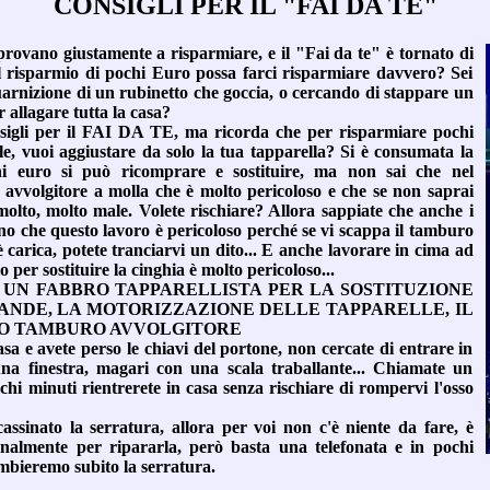
CONSIGLI PER IL "FAI DA TE"
ti provano giustamente a risparmiare, e il "Fai da te" è tornato di
 risparmio di pochi Euro possa farci risparmiare davvero? Sei
uarnizione di un rubinetto che goccia, o cercando di stappare un
r allagare tutta la casa?
nsigli per il FAI DA TE, ma ricorda che per risparmiare pochi
le, vuoi aggiustare da solo la tua tapparella? Si è consumata la
i euro si può ricomprare e sostituire, ma non sai che nel
vvolgitore a molla che è molto pericoloso e che se non saprai
molto, molto male. Volete rischiare? Allora sappiate che anche i
tono che questo lavoro è pericoloso perché se vi scappa il tamburo
 carica, potete tranciarvi un dito... E anche lavorare in cima ad
 per sostituire la cinghia è molto pericoloso...
 UN FABBRO TAPPARELLISTA PER LA SOSTITUZIONE
ANDE, LA MOTORIZZAZIONE DELLE TAPPARELLE, IL
IO TAMBURO AVVOLGITORE
casa e avete perso le chiavi del portone, non cercate di entrare in
na finestra, magari con una scala traballante... Chiamate un
inuti rientrerete in casa senza rischiare di rompervi l'osso
cassinato la serratura, allora per voi non c'è niente da fare, è
onalmente per ripararla, però basta una telefonata e in pochi
mbieremo subito la serratura.