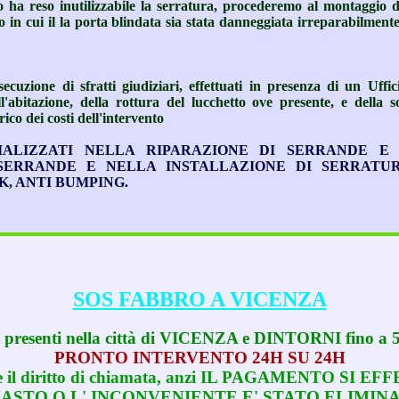
no ha reso inutilizzabile la serratura, procederemo al montaggio 
o in cui il la porta blindata sia stata danneggiata irreparabilment
ecuzione di sfratti giudiziari, effettuati in presenza di un Uffic
l'abitazione, della rottura del lucchetto ove presente, e della so
rico dei costi dell'intervento
IALIZZATI NELLA RIPARAZIONE DI SERRANDE E
SERRANDE E NELLA INSTALLAZIONE DI SERRATU
K, ANTI BUMPING.
SOS FABBRO A VICENZA
 presenti nella città di VICENZA e DINTORNI fino a 
PRONTO INTERVENTO 24H SU 24H
e il diritto di chiamata, anzi IL PAGAMENTO SI 
ASTO O L' INCONVENIENTE E' STATO ELIMIN