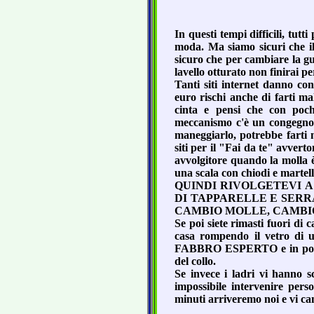
In questi tempi difficili, tut
moda. Ma siamo sicuri che il
sicuro che per cambiare la g
lavello otturato non finirai pe
Tanti siti internet danno co
euro rischi anche di farti ma
cinta e pensi che con poch
meccanismo c'è un congegno a
maneggiarlo, potrebbe farti 
siti per il "Fai da te" avver
avvolgitore quando la molla è
una scala con chiodi e martello
QUINDI RIVOLGETEVI A
DI TAPPARELLE E SERR
CAMBIO MOLLE, CAMB
Se poi siete rimasti fuori di 
casa rompendo il vetro di u
FABBRO ESPERTO e in pochi m
del collo.
Se invece i ladri vi hanno s
impossibile intervenire pers
minuti arriveremo noi e vi ca