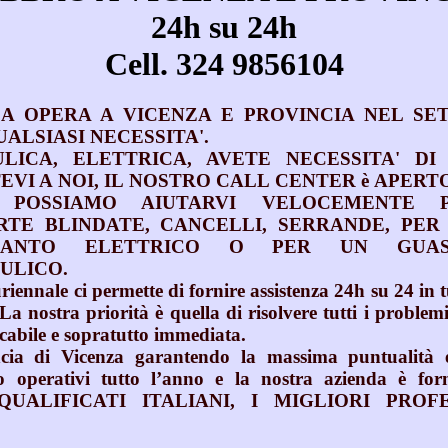
24h su 24h
Cell. 324 9856104
DA OPERA A VICENZA E PROVINCIA NEL SE
ALSIASI NECESSITA'.
LICA, ELETTRICA, AVETE NECESSITA' DI
VI A NOI, IL NOSTRO CALL CENTER è APERTO
 POSSIAMO AIUTARVI VELOCEMENTE 
RTE BLINDATE, CANCELLI, SERRANDE, PER
PIANTO ELETTRICO O PER UN GUA
ULICO.
riennale ci permette di fornire assistenza 24h su 24 in t
nostra priorità è quella di risolvere tutti i problemi
cabile e sopratutto immediata.
cia di Vicenza garantendo la massima puntualità 
o operativi tutto l’anno e la nostra azienda è for
QUALIFICATI ITALIANI, I MIGLIORI PROF