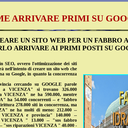
E ARRIVARE PRIMI SU GO
ARE UN SITO WEB PER UN FABBRO 
RLO ARRIVARE AI PRIMI POSTI SU G
 SEO, ovvero l'ottimizzazione dei siti
irà nell'intento di creare un sito web che
na su Google, in quanto la concorrenza
vincia cercando su GOOGLE parole
ro a VICENZA" si trovano 326.000
ni a VICENZA" ne ha 590.000, mentre
" ha 54.000 concorrenti -- e "fabbro
ttura 278.000 siti in concorrenza, ma
A" ne ha molti di meno: 212.000 --
o VICENZA e provincia" 140.000 --
 a VICENZA " 13.000 -- "sos fabbro
- "sos riparazioni VICENZA " 40.000 -