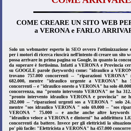
COME CREARE UN SITO WEB PER
a VERONA e FARLO ARRIVA
Solo un webmaster esperto in SEO ovvero l'ottimizzazione de
per i motori di ricerca riuscirà nell'intento di creare un sito 
possa arrivare in prima pagina su Google, in quanto la conco
da superare è fortissima. Infatti a VERONA e Provincia ce
su GOOGLE parole (keywords) come: "idraulico a VERO
trovano 757.000 concorrenti -- "riparazioni VERONA"
682.000, mentre "idraulico urgente a VERONA" ha 5
concorrenti -- e "idraulico onesto a VERONA" ha solo 40.000 s
concorrenza, ma "pronto intervento VERONA" ne ha 312.
"pronto intervento idraulico VERONA e provincia" ne 
282.000 -- "riparazioni urgenti sos a VERONA " solo 24.
mentre "sos idraulico VERONA " solo 69.000 -- "sos ripar
VERONA " 75.000 -- e anche anche altre keywords
"idraulico veloce a VERONA e dintorni" ha addirittura 1.0
concorrenti da battere. Invece per gli elettricisti la situazio
po' più facile: "Elettricista a VERONA" ha 457.000 concorre