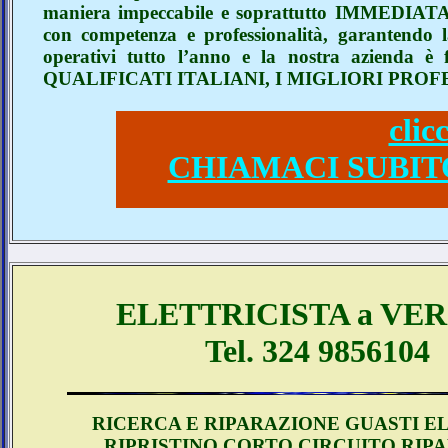
maniera impeccabile e soprattutto IMMEDIATA
con competenza e professionalità, garantendo 
operativi tutto l’anno e la nostra azienda
QUALIFICATI ITALIANI, I MIGLIORI PROFE
clic
CHIAMACI SUBITO A
ELETTRICISTA a VE
Tel. 324 9856104
RICERCA E RIPARAZIONE GUASTI EL
RIPRISTINO CORTO CIRCUITO RIP