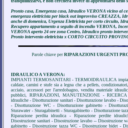
tranquillizzarvi, e non cercherà invece di approfittarsi dello 
Pronto casa, Emergenza casa, Idraulico VERONA vicino al ce
emergenza elettricista per black out improvviso CREAZZA, Idr
anche di domenica, Urgenza Elettricista per corto circuito, Idr
Recupero appartamento a seguito di incendio VERONA, Incendio
VERONA aperto 24 ore zona Centro, Idraulico pronto inte
Pronto intervento elettricista x CORTO CIRCUITO PROV
Parole chiave per
RIPARAZIONI URGENTI PRO
IDRAULICO A VERONA:
IMPIANTI TERMOSANITARI - TERMOIDRAULICA impianti di
caldaie, camini e stufe sia a legna che a pellets, condizionatori,
acciaio, accessori per l'arredobagno, vendita materiale idraulico
pubblici, RIPARAZIONI, MANUTENZIONE - RICERCA 
idrauliche - Disotturazione sanitari - Disotturazione lavabo - Dis
- Disotturazione WC - Disotturazione gabinetto - Disotturazi
Sturawater - Sturagabinetti - Sturagabinetto - Disotturazione ta
Riparazione perdita idraulica - Riparazione perdite idrauli
Disostruzione sanitari - Disostruzione lavabo -- Disostruzione 
gabinetto - Disostruzione tazza WC - Disostruzione bidet - Di