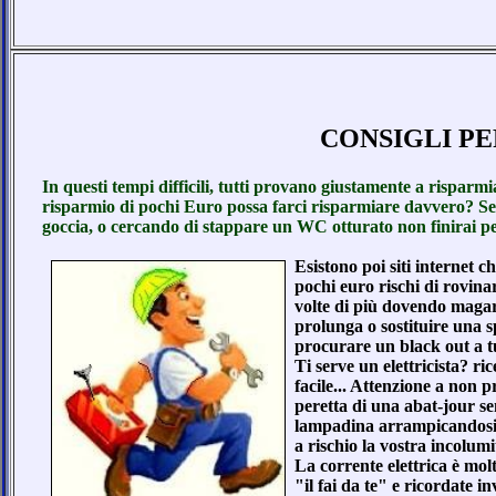
CONSIGLI PER
In questi tempi difficili, tutti provano giustamente a risparmi
risparmio di pochi Euro possa farci risparmiare davvero? Sei
goccia, o cercando di stappare un WC otturato non finirai per
Esistono poi siti internet c
pochi euro rischi di rovinar
volte di più dovendo magari 
prolunga o sostituire una s
procurare un black out a t
Ti serve un elettricista? ri
facile... Attenzione a non p
peretta di una abat-jour se
lampadina arrampicandosi s
a rischio la vostra incolumi
La corrente elettrica è mol
"il fai da te" e ricordate i