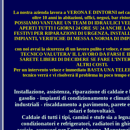
La nostra azienda lavora a VERONA E DINTORNI nel camp
oltre 10 anni in abitazioni, uffici, negozi, bar risto
POSSIAMO VANTARE UN TEAM DI IDRAULICI VEL
APERTI TUTTI I GIORNI 24 ORE SU 24 ANCHE L
FESTIVI PER RIPARAZIONI DI URGENZA, INSTAL
IMPIANTI, VERIFICHE DI MESSA A NORMA DI IMP
con noi avrai la sicurezza di un lavoro pulito e veloce, e n
TECNICO VALUTERA’ IL LAVORO DA FARSI E I
SARETE LIBERI DI DECIDERE SE FARE L’INT
ALTRI COSTI.
Per un intervento veloce e immediato BASTA UNA TELE
tecnico verrà e vi risolverà il problema in poco tempo 
Installazione, assistenza, riparazione di caldaie e 
gasolio - impianti di condizionamento e climatiz
industriali - riscaldamento a pavimento, parete e 
solari e fotovoltaici.
Caldaie di tutti i tipi, camini e stufe sia a legn
condizionatori e refrigeratori, radiatori in ghi
acciaio, accessori per l'arredobagno. Manutenz