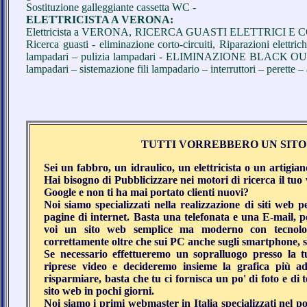
Sostituzione galleggiante cassetta WC -
ELETTRICISTA A VERONA:
Elettricista a VERONA, RICERCA GUASTI ELETTRICI E COR
Ricerca guasti - eliminazione corto-circuiti, Riparazioni elett
lampadari – pulizia lampadari - ELIMINAZIONE BLACK OUT - 
lampadari – sistemazione fili lampadario – interruttori – perette – a
TUTTI VORREBBERO UN SITO
Sei un fabbro, un idraulico, un elettricista o un artigi
Hai bisogno di Pubblicizzare nei motori di ricerca il tuo
Google e non ti ha mai portato clienti nuovi?
Noi siamo specializzati nella realizzazione di siti web p
pagine di internet. Basta una telefonata e una E-mail, pe
voi un sito web semplice ma moderno con tecnologia
correttamente oltre che sui PC anche sugli smartphone, sui 
Se necessario effettueremo un sopralluogo presso la tu
riprese video e decideremo insieme la grafica più a
risparmiare, basta che tu ci fornisca un po' di foto e di t
sito web in pochi giorni.
Noi siamo i primi webmaster in Italia specializzati nel p