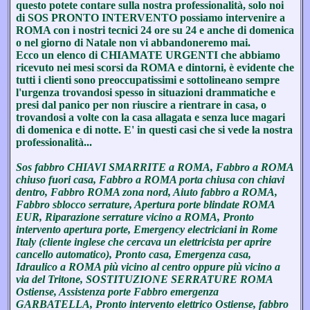
questo potete contare sulla nostra professionalità, solo noi
di SOS PRONTO INTERVENTO possiamo intervenire a
ROMA con i nostri tecnici 24 ore su 24 e anche di domenica
o nel giorno di Natale non vi abbandoneremo mai.
Ecco un elenco di CHIAMATE URGENTI che abbiamo
ricevuto nei mesi scorsi da ROMA e dintorni, è evidente che
tutti i clienti sono preoccupatissimi e sottolineano sempre
l'urgenza trovandosi spesso in situazioni drammatiche e
presi dal panico per non riuscire a rientrare in casa, o
trovandosi a volte con la casa allagata e senza luce magari
di domenica e di notte. E' in questi casi che si vede la nostra
professionalità...
Sos fabbro CHIAVI SMARRITE a ROMA, Fabbro a ROMA
chiuso fuori casa, Fabbro a ROMA porta chiusa con chiavi
dentro, Fabbro ROMA zona nord, Aiuto fabbro a ROMA,
Fabbro sblocco serrature, Apertura porte blindate ROMA
EUR, Riparazione serrature vicino a ROMA, Pronto
intervento apertura porte, Emergency electriciani in Rome
Italy (cliente inglese che cercava un elettricista per aprire
cancello automatico), Pronto casa, Emergenza casa,
Idraulico a ROMA più vicino al centro oppure più vicino a
via del Tritone, SOSTITUZIONE SERRATURE ROMA
Ostiense, Assistenza porte Fabbro emergenza
GARBATELLA, Pronto intervento elettrico Ostiense, fabbro