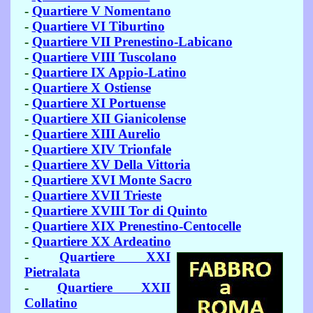
-
Quartiere V Nomentano
-
Quartiere VI Tiburtino
-
Quartiere VII Prenestino-Labicano
-
Quartiere VIII Tuscolano
-
Quartiere IX Appio-Latino
-
Quartiere X Ostiense
-
Quartiere XI Portuense
-
Quartiere XII Gianicolense
-
Quartiere XIII Aurelio
-
Quartiere XIV Trionfale
-
Quartiere XV Della Vittoria
-
Quartiere XVI Monte Sacro
-
Quartiere XVII Trieste
-
Quartiere XVIII Tor di Quinto
-
Quartiere XIX Prenestino-Centocelle
-
Quartiere XX Ardeatino
-
Quartiere XXI
Pietralata
-
Quartiere XXII
Collatino