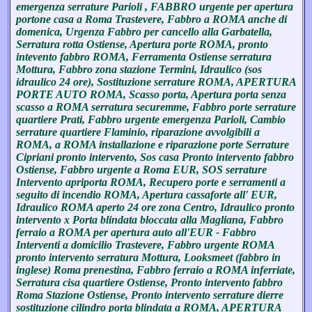
emergenza serrature Parioli , FABBRO urgente per apertura
portone casa a Roma Trastevere, Fabbro a ROMA anche di
domenica, Urgenza Fabbro per cancello alla Garbatella,
Serratura rotta Ostiense, Apertura porte ROMA, pronto
intevento fabbro ROMA, Ferramenta Ostiense serratura
Mottura, Fabbro zona stazione Termini, Idraulico (sos
idraulico 24 ore), Sostituzione serrature ROMA, APERTURA
PORTE AUTO ROMA, Scasso porta, Apertura porta senza
scasso a ROMA serratura securemme, Fabbro porte serrature
quartiere Prati, Fabbro urgente emergenza Parioli, Cambio
serrature quartiere Flaminio, riparazione avvolgibili a
ROMA, a ROMA installazione e riparazione porte Serrature
Cipriani pronto intervento, Sos casa Pronto intervento fabbro
Ostiense, Fabbro urgente a Roma EUR, SOS serrature
Intervento apriporta ROMA, Recupero porte e serramenti a
seguito di incendio ROMA, Apertura cassaforte all' EUR,
Idraulico ROMA aperto 24 ore zona Centro, Idraulico pronto
intervento x Porta blindata bloccata alla Magliana, Fabbro
ferraio a ROMA per apertura auto all'EUR - Fabbro
Interventi a domicilio Trastevere, Fabbro urgente ROMA
pronto intervento serratura Mottura, Looksmeet (fabbro in
inglese) Roma prenestina, Fabbro ferraio a ROMA inferriate,
Serratura cisa quartiere Ostiense, Pronto intervento fabbro
Roma Stazione Ostiense, Pronto intervento serrature dierre
sostituzione cilindro porta blindata a ROMA, APERTURA