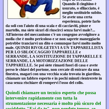
Quando il cinghino è
usurato, o sfilacciato, è
meglio sostituirlo subito.
Se avete una certa
esperienza, potete farlo
da soli con l'aiuto di una scala e di cacciaviti, pinze e
martello, ma siete sicuri di riuscirci senza farvi male?...
All'interno del meccanismo c'è un congegno avvolgitore a
molla che è molto pericoloso e se non saprete maneggiarlo
potrebbe tranciarvi un dito o comunque farvi molto molto
male. QUINDI RIVOLGETEVI A UN TAPPARELLISTA
PER LO SBLOCCAGGIO TAPPARELLE e
SERRANDE, LA SOSTITUZIONE DI TAPPARELLE E
SERRANDE, LA MOTORIZZAZIONE DELLE
TAPPARELLE. Se poi siete rimasti fuori di casa e avete
perso le chiavi del portone, non cercate di entrare da una
finestra, magari con una vecchia scala trovata in giardino,
chiamate un fabbro esperto e in pochi minuti rientrerete in
casa senza rischiare di rompervi l'osso del collo.
Quindi chiamare un tecnico esperto che possa
intervenire rapidamente con tutta la
strumentazione necessaria è molto più sicuro del
cosiddetto "Fai da te", non perdete tempo, se