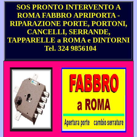
SOS PRONTO INTERVENTO A
ROMA FABBRO APRIPORTA -
RIPARAZIONE PORTE, PORTONI,
CANCELLI, SERRANDE,
TAPPARELLE a ROMA e DINTORNI
Tel. 324 9856104