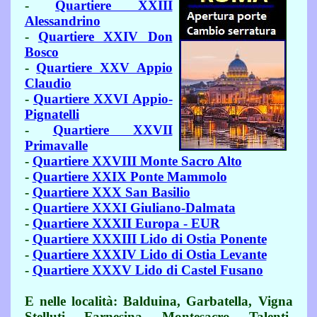
-
Quartiere XXIII
Alessandrino
-
Quartiere XXIV Don
Bosco
-
Quartiere XXV Appio
Claudio
-
Quartiere XXVI Appio-
Pignatelli
-
Quartiere XXVII
Primavalle
-
Quartiere XXVIII Monte Sacro Alto
-
Quartiere XXIX Ponte Mammolo
-
Quartiere XXX San Basilio
-
Quartiere XXXI Giuliano-Dalmata
-
Quartiere XXXII Europa - EUR
-
Quartiere XXXIII Lido di Ostia Ponente
-
Quartiere XXXIV Lido di Ostia Levante
-
Quartiere XXXV Lido di Castel Fusano
E nelle località: Balduina, Garbatella, Vigna
Stelluti, Farnesina, Montesacro, Talenti,