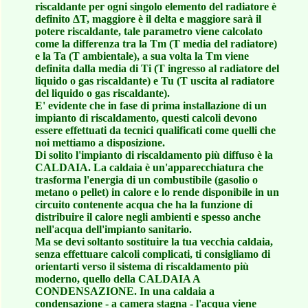
riscaldante per ogni singolo elemento del radiatore è
definito ΔT, maggiore è il delta e maggiore sarà il
potere riscaldante, tale parametro viene calcolato
come la differenza tra la Tm (T media del radiatore)
e la Ta (T ambientale), a sua volta la Tm viene
definita dalla media di Ti (T ingresso al radiatore del
liquido o gas riscaldante) e Tu (T uscita al radiatore
del liquido o gas riscaldante).
E' evidente che in fase di prima installazione di un
impianto di riscaldamento, questi calcoli devono
essere effettuati da tecnici qualificati come quelli che
noi mettiamo a disposizione.
Di solito l'impianto di riscaldamento più diffuso è la
CALDAIA. La caldaia è un'apparecchiatura che
trasforma l'energia di un combustibile (gasolio o
metano o pellet) in calore e lo rende disponibile in un
circuito contenente acqua che ha la funzione di
distribuire il calore negli ambienti e spesso anche
nell'acqua dell'impianto sanitario.
Ma se devi soltanto sostituire la tua vecchia caldaia,
senza effettuare calcoli complicati, ti consigliamo di
orientarti verso il sistema di riscaldamento più
moderno, quello della CALDAIA A
CONDENSAZIONE. In una caldaia a
condensazione - a camera stagna - l'acqua viene