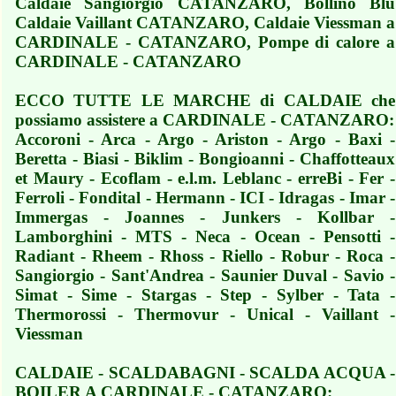
Caldaie Sangiorgio CATANZARO, Bollino Blu
Caldaie Vaillant CATANZARO, Caldaie Viessman a
CARDINALE - CATANZARO, Pompe di calore a
CARDINALE - CATANZARO
ECCO TUTTE LE MARCHE di CALDAIE che
possiamo assistere a CARDINALE - CATANZARO:
Accoroni - Arca - Argo - Ariston - Argo - Baxi -
Beretta - Biasi - Biklim - Bongioanni - Chaffotteaux
et Maury - Ecoflam - e.l.m. Leblanc - erreBi - Fer -
Ferroli - Fondital - Hermann - ICI - Idragas - Imar -
Immergas - Joannes - Junkers - Kollbar -
Lamborghini - MTS - Neca - Ocean - Pensotti -
Radiant - Rheem - Rhoss - Riello - Robur - Roca -
Sangiorgio - Sant'Andrea - Saunier Duval - Savio -
Simat - Sime - Stargas - Step - Sylber - Tata -
Thermorossi - Thermovur - Unical - Vaillant -
Viessman
CALDAIE - SCALDABAGNI - SCALDA ACQUA -
BOILER A CARDINALE - CATANZARO: