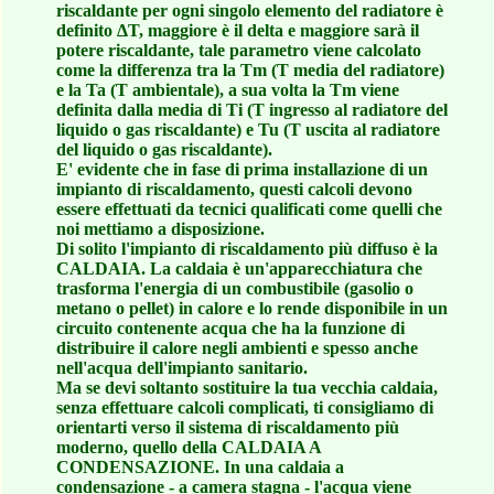
riscaldante per ogni singolo elemento del radiatore è
definito ΔT, maggiore è il delta e maggiore sarà il
potere riscaldante, tale parametro viene calcolato
come la differenza tra la Tm (T media del radiatore)
e la Ta (T ambientale), a sua volta la Tm viene
definita dalla media di Ti (T ingresso al radiatore del
liquido o gas riscaldante) e Tu (T uscita al radiatore
del liquido o gas riscaldante).
E' evidente che in fase di prima installazione di un
impianto di riscaldamento, questi calcoli devono
essere effettuati da tecnici qualificati come quelli che
noi mettiamo a disposizione.
Di solito l'impianto di riscaldamento più diffuso è la
CALDAIA. La caldaia è un'apparecchiatura che
trasforma l'energia di un combustibile (gasolio o
metano o pellet) in calore e lo rende disponibile in un
circuito contenente acqua che ha la funzione di
distribuire il calore negli ambienti e spesso anche
nell'acqua dell'impianto sanitario.
Ma se devi soltanto sostituire la tua vecchia caldaia,
senza effettuare calcoli complicati, ti consigliamo di
orientarti verso il sistema di riscaldamento più
moderno, quello della CALDAIA A
CONDENSAZIONE. In una caldaia a
condensazione - a camera stagna - l'acqua viene