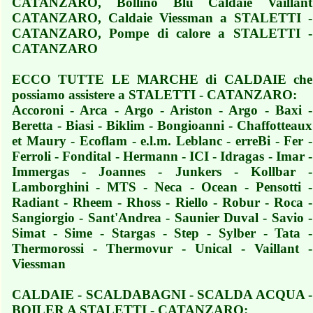
CATANZARO, Bollino Blu Caldaie Vaillant
CATANZARO, Caldaie Viessman a STALETTI -
CATANZARO, Pompe di calore a STALETTI -
CATANZARO
ECCO TUTTE LE MARCHE di CALDAIE che
possiamo assistere a STALETTI - CATANZARO:
Accoroni - Arca - Argo - Ariston - Argo - Baxi -
Beretta - Biasi - Biklim - Bongioanni - Chaffotteaux
et Maury - Ecoflam - e.l.m. Leblanc - erreBi - Fer -
Ferroli - Fondital - Hermann - ICI - Idragas - Imar -
Immergas - Joannes - Junkers - Kollbar -
Lamborghini - MTS - Neca - Ocean - Pensotti -
Radiant - Rheem - Rhoss - Riello - Robur - Roca -
Sangiorgio - Sant'Andrea - Saunier Duval - Savio -
Simat - Sime - Stargas - Step - Sylber - Tata -
Thermorossi - Thermovur - Unical - Vaillant -
Viessman
CALDAIE - SCALDABAGNI - SCALDA ACQUA -
BOILER A STALETTI - CATANZARO: